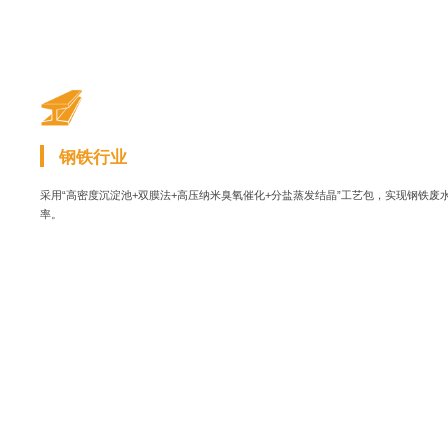
钢铁行业
采用“高密度沉淀池+双膜法+高压纳米臭氧催化+分盐蒸发结晶”工艺包，实现钢铁
率。