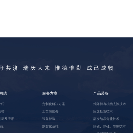
舟共济 瑞庆大来 惟德惟勤 成己成物
同瑞
服务方案
产品装备
介绍
定制化解决方案
难降解有机物去除技术
荣誉
工艺包服务
固废处置技术
创新及应用
装备智造
蒸发结晶分盐技术
我们
数智化运维
除硬、除硅、除氟技术