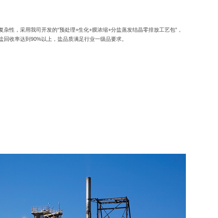
杂性，采用我司开发的“预处理+生化+膜浓缩+分盐蒸发结晶零排放工艺包”，
盐回收率达到90%以上，盐品质满足行业一级品要求。