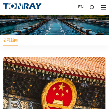
EN
公司新闻