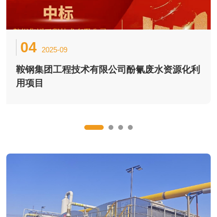
04
03
26
26
2025-09
2025-09
2025-02
2025-01
鞍钢集团工程技术有限公司酚氰废水资源化利
铭记历史，砥砺奋进——观看9·3阅兵仪式
天津荣程联合钢铁集团EPC总承包项目
2025年江苏同瑞环保有限公司年会盛典
用项目
【以光为引，共启华章】辞旧迎新时，星光汇聚成河，诚
邀全体同仁共赴这场属于奋斗者的璀璨盛宴！灯火辉映
间，让每一份坚守被铭记，每一次并肩化作前行之力【年
度回顾：耕耘织梦，致敬不凡】 回望2024，我们用汗水书
写答卷，同...