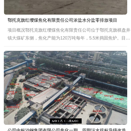
鄂托克旗红缨煤焦化有限责任公司浓盐水分盐零排放项目
项目概况鄂托克旗红缨煤焦化有限责任公司位于鄂托克旗棋盘井
镇大煤矿东侧，焦化产能为120万吨每年，5.5米捣固焦炉。目前
现有的生化处理工艺为:均和除油池+厌氧池+缺氧池+好氧池+二
沉池+接触氧化池+混凝反应池+混凝沉淀池...
公司中标沙钢集团有限公司焦化一期、四期污水提标升级改造及整体运营外包工程